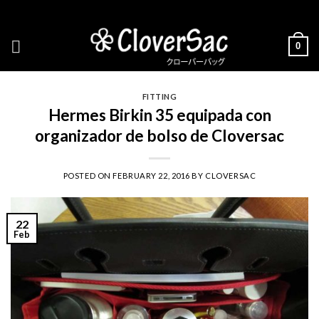
Skip
to
content
0
FITTING
Hermes Birkin 35 equipada con
organizador de bolso de Cloversac
POSTED ON
FEBRUARY 22, 2016
BY
CLOVERSAC
22
Feb