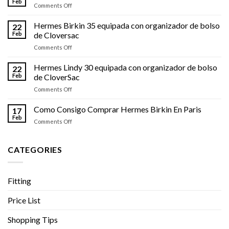
Feb
on
Comments Off
para
Organizador
Celine
de
Hermes Birkin 35 equipada con organizador de bolso
Mini
22
bolso
Feb
de Cloversac
Luggage
para
on
Comments Off
Louis
Hermes
Vuitton
Birkin
Hermes Lindy 30 equipada con organizador de bolso
Speedy
22
35
30
Feb
de CloverSac
equipada
on
Comments Off
con
Hermes
organizador
Lindy
Como Consigo Comprar Hermes Birkin En Paris
de
17
30
bolso
Feb
on
Comments Off
equipada
de
Como
con
Cloversac
Consigo
organizador
Comprar
CATEGORIES
de
Hermes
bolso
Birkin
de
En
CloverSac
Fitting
Paris
Price List
Shopping Tips