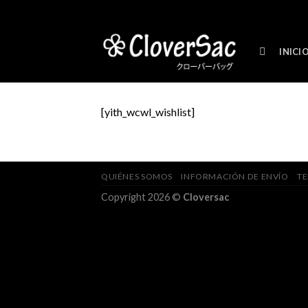
Skip
to
content
INICI
[yith_wcwl_wishlist]
QUIÉNES SOMOS
INFORMACIÓN DE ENVÍO
TE
Copyright 2026 ©
Cloversac