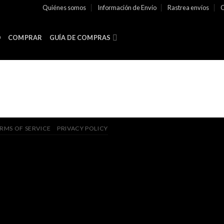
Quiénes somos
Información de Envío
Rastrea envíos
C
O
COMPRAR
GUÍA DE COMPRAS
RMS OF SERVICE
PRIVACY POLICY