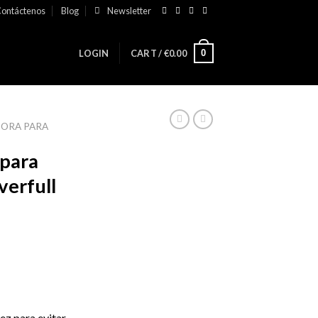
ontáctenos
Blog
Newsletter
0
LOGIN
CART /
€
0.00
DORA PARA
 para
verfull
ez para evitar