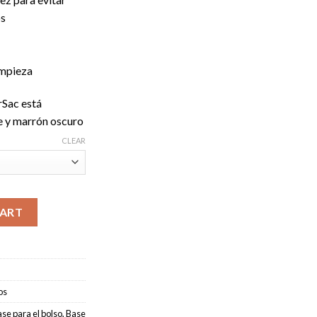
os
limpieza
rSac está
ge y marrón oscuro
CLEAR
uitton Neverfull GM quantity
CART
os
se para el bolso
,
Base