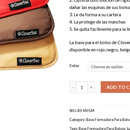
dañar las esquinas de sus bols
3. Le da forma a su cartera
4. La protege de las manchas
5. Se quita fácilmente para la 
La base para el bolso de Clove
disponible en rojo, negro, bei
Color
Base para bolsos para Louis V
ADD TO 
SKU:
BS-NVGM
Category:
Base Formadora Para Bols
Tags:
Base Formadora Para Bolsos
,
ba