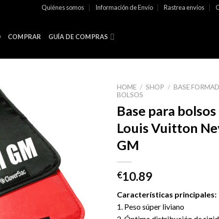
Quiénes somos
Información de Envío
Rastrea envíos
C
O
COMPRAR
GUÍA DE COMPRAS
HOME
/
SHOP
/
BASE FORMA
BOLSOS
Base para bolsos
Louis Vuitton Ne
GM
10.89
€
Características principales:
1. Peso súper liviano
2. Óptima distribución de rigid